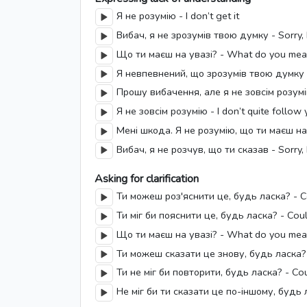
Я не розумію - I don’t get it
Вибач, я не зрозумів твою думку - Sorry, I 
Що ти маєш на увазі? - What do you me
Я невпевнений, що зрозумів твою думку - I
Прошу вибачення, але я не зовсім розумію 
Я не зовсім розумію - I don’t quite follow
Мені шкода. Я не розумію, що ти маєш на у
Вибач, я не розчув, що ти сказав - Sorry, I
Asking for clarification
Ти можеш роз'яснити це, будь ласка? - Cou
Ти міг би пояснити це, будь ласка? - Coul
Що ти маєш на увазі? - What do you mean
Ти можеш сказати це знову, будь ласка? -
Ти не міг би повторити, будь ласка? - Cou
Не міг би ти сказати це по-іншому, будь ла