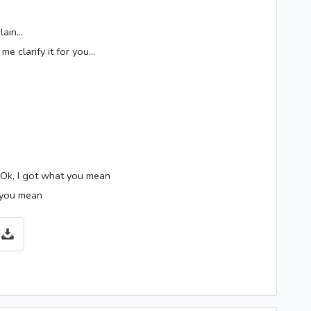
lain…
e clarify it for you…
 Ok, I got what you mean
 you mean