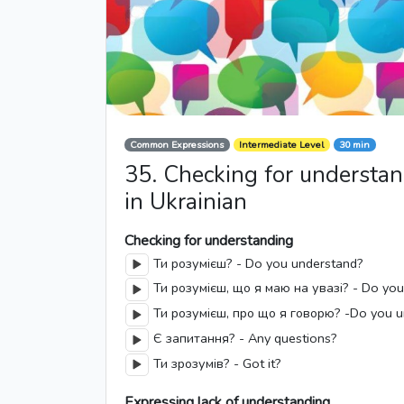
Common Expressions
Intermediate Level
30 min
35. Checking for understand
in Ukrainian
Checking for understanding
Ти розумієш? - Do you understand?
Ти розумієш, що я маю на увазі? - Do you
Ти розумієш, про що я говорю? -Do you un
Є запитання? - Any questions?
Ти зрозумів? - Got it?
Expressing lack of understanding