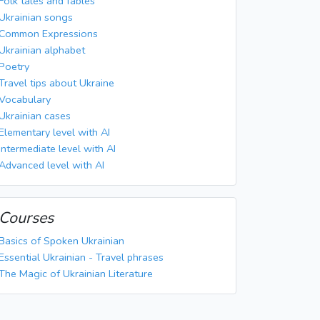
Folk tales and fables
Ukrainian songs
Common Expressions
Ukrainian alphabet
Poetry
Travel tips about Ukraine
Vocabulary
Ukrainian cases
Elementary level with AI
Intermediate level with AI
Advanced level with AI
Courses
Basics of Spoken Ukrainian
Essential Ukrainian - Travel phrases
The Magic of Ukrainian Literature