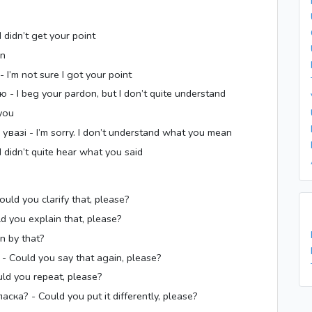
didn’t get your point
an
’m not sure I got your point
- I beg your pardon, but I don’t quite understand
 you
вазі - I’m sorry. I don’t understand what you mean
 didn’t quite hear what you said
ld you clarify that, please?
d you explain that, please?
 by that?
 Could you say that again, please?
ld you repeat, please?
ска? - Could you put it differently, please?