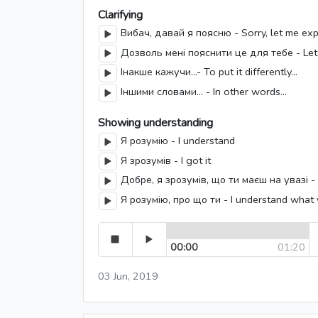
Clarifying
Вибач, давай я поясню - Sorry, let me exp
Дозволь мені пояснити це для тебе - Let m
Інакше кажучи...- To put it differently…
Іншими словами... - In other words...
Showing understanding
Я розумію - I understand
Я зрозумів - I got it
Добре, я зрозумів, що ти маєш на увазі -
Я розумію, про що ти - I understand what
00:00
01:20
03 Jun, 2019