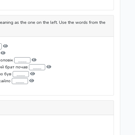
eaning as the one on the left. Use the words from the
чоловік
ий брат почав
ло був
ихайло