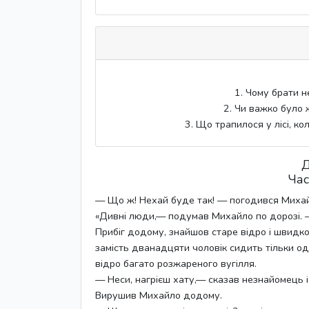
1. Чому брати н
2. Чи важко було ж
3. Що трапилося у лісі, ко
Д
Час
— Що ж! Нехай буде так! — погодився Михайл
«Дивні люди,— подумав Михайло по дорозі. —
Прибіг додому, знайшов старе відро і швидко
замість дванадцяти чоловік сидить тільки од
відро багато розжареного вугілля.
— Неси, нагрієш хату,— сказав незнайомець і
Вирушив Михайло додому.