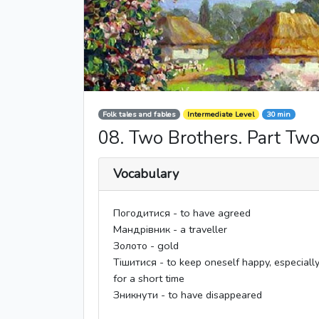
Folk tales and fables
Intermediate Level
30 min
08. Two Brothers. Part Tw
Vocabulary
Погодитися - to have agreed
Мандрівник - a traveller
Золото - gold
Тішитися - to keep oneself happy, especiall
for a short time
Зникнути - to have disappeared