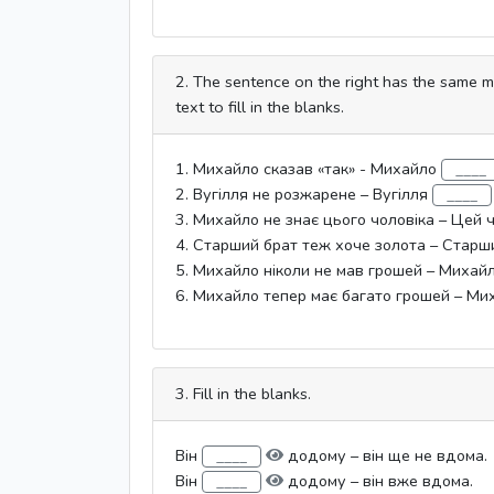
2. The sentence on the right has the same m
text to fill in the blanks.
1. Михайло сказав «так» - Михайло
2. Вугілля не розжарене – Вугілля
3. Михайло не знає цього чоловіка – Цей 
4. Старший брат теж хоче золота – Старш
5. Михайло ніколи не мав грошей – Михай
6. Михайло тепер має багато грошей – М
3. Fill in the blanks.
Він
додому – він ще не вдома.
Він
додому – він вже вдома.