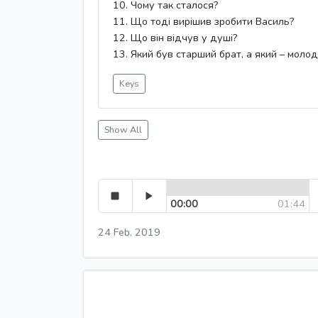
10. Чому так сталося?
11. Що тоді вирішив зробити Василь?
12. Що він відчув у душі?
13. Який був старший брат, а який – моло
Keys
Show All
00:00
01:44
24 Feb, 2019