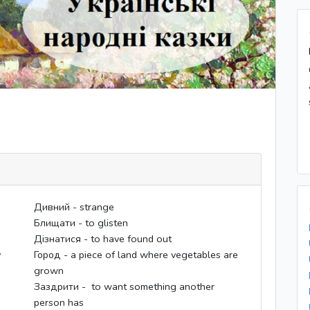
o
Дивний - strange
Блищати - to glisten
Дізнатися - to have found out
y
Город - a piece of land where vegetables are
grown
Заздрити - ​ to want something another
person has