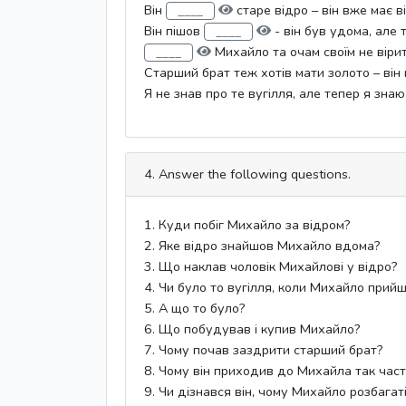
Він
старе відро – він вже має в
Він пішов
- він був удома, але т
Михайло та очам своїм не вірить
Старший брат теж хотів мати золото – він
Я не знав про те вугілля, але тепер я знаю
4. Answer the following questions.
1. Куди побіг Михайло за відром?
2. Яке відро знайшов Михайло вдома?
3. Що наклав чоловік Михайлові у відро?
4. Чи було то вугілля, коли Михайло при
5. А що то було?
6. Що побудував і купив Михайло?
7. Чому почав заздрити старший брат?
8. Чому він приходив до Михайла так час
9. Чи дізнався він, чому Михайло розбагат