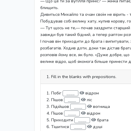
— Що це ти за вугілля приніс? — жінка питає,
блищить.
Дивиться Михайло та очам своїм не вірить - т
Побудував собі велику хату, купив корову, г
— Тут щось не те,— почав заздрити старший
завжди був такий бідний, а тепер раптом розб
І почав він приходити до брата і випитувати, 
розбагатів. Ходив доти, доки так дістав бра
розповів йому все, як було. «Дуже добре, що я 
велике відро, щоб якомога більше принести д
1. Fill in the blanks with prepositions.
1. Побіг
відром
2. Пішов
ліс
3. Підійшов
вогнища
4. Пішов
відром
5. Приходити
брата
6. Тішитися
душі