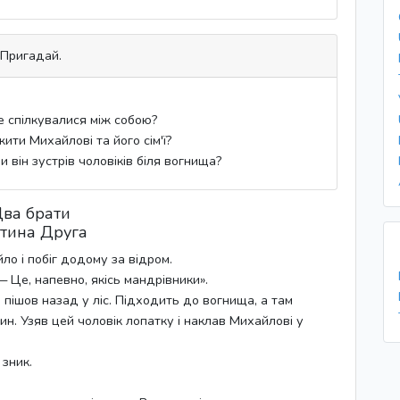
Пригадай.
е спілкувалися між собою?
ити Михайлові та його сім'ї?
ли він зустрів чоловіків біля вогнища?
ва брати
тина Друга
о і побіг додому за відром.
 Це, напевно, якісь мандрівники».
 пішов назад у ліс. Підходить до вогнища, а там
ин. Узяв цей чоловік лопатку і наклав Михайлові у
 зник.