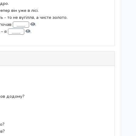
ідро.
епер він уже в лісі.
 - то не вугілля, а чисте золото.
 почав
.
 – я
.
йшов додому?
то?
ів?