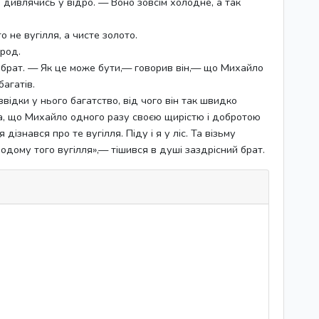
 дивлячись у відро. — Воно зовсім холодне, а так
о не вугілля, а чисте золото.
ород.
 брат. — Як це може бути,— говорив він,— що Михайло
агатів.
звідки у нього багатство, від чого він так швидко
та, що Михайло одного разу своєю щирістю і добротою
дізнався про те вугілля. Піду і я у ліс. Та візьму
одому того вугілля»,— тішився в душі заздрісний брат.