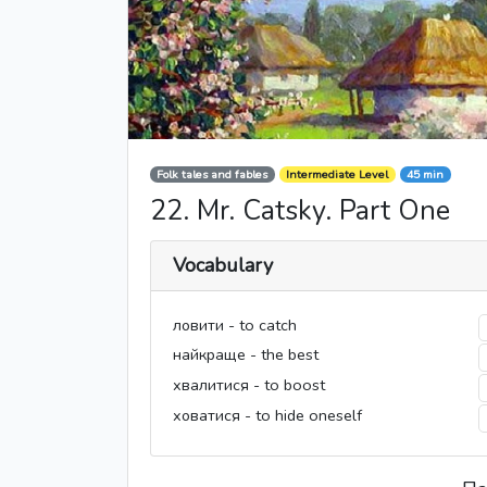
Folk tales and fables
Intermediate Level
45 min
22. Mr. Catsky. Part One
Vocabulary
ловити - to catch
найкраще - the best
хвалитися - to boost
ховатися - to hide oneself