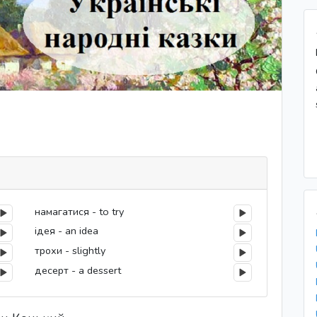
намагатися - to try
ідея - an idea
трохи - slightly
десерт - a dessert