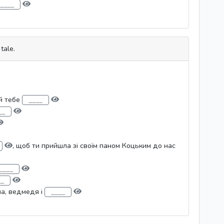
tale.
ий тебе
, щоб ти прийшла зі своїм паном Коцьким до нас
на, ведмедя і