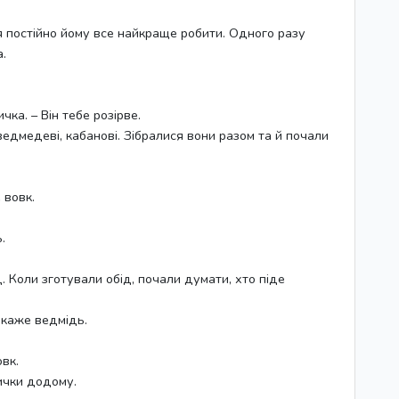
я постійно йому все найкраще робити. Одного разу
а.
чка. – Він тебе розірве.
ведмедеві, кабанові. Зібралися вони разом та й почали
 вовк.
.
. Коли зготували обід, почали думати, хто піде
- каже ведмідь.
овк.
сички додому.