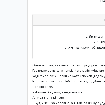
Па
1. Як ти ду
2. Яких
3. Які інші казки тобі ві
Один чоловік мав кота. Той кіт був дуже стар
Господар взяв кота і вивіз його в ліс: «Навіщ
ходить по лісі». Залишив кота і поїхав додому
Ішла лісом лисичка. Побачила кота, підійшла д
- Ти що таке?
- Я – пан Коцький, - відповів кіт.
А лисичка тоді каже:
- Будь мені за чоловіка, а я тобі за жінку буду