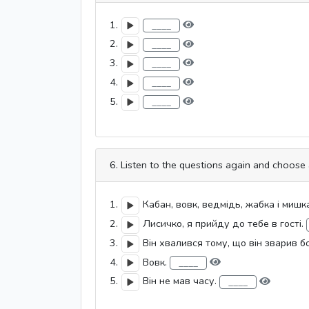
1.
2.
3.
4.
5.
6. Listen to the questions again and choose 
1.
Кабан, вовк, ведмідь, жабка і мишк
2.
Лисичко, я прийду до тебе в гості.
3.
Він хвалився тому, що він зварив 
4.
Вовк.
5.
Він не мав часу.