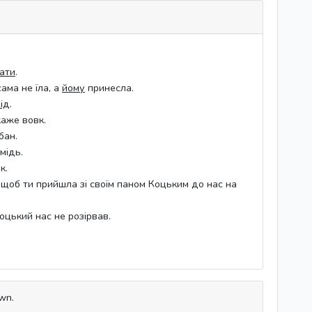
хати
.
ама не їла, а
йому
принесла.
ід
.
каже вовк.
бан.
мідь.
к.
, щоб ти прийшла зі своїм паном Коцьким до нас на
оцький нас не розірвав.
own.