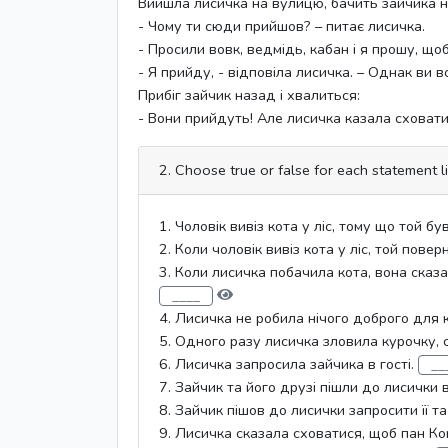
Вийшла лисичка на вулицю, бачить зайчика н
- Чому ти сюди прийшов? – питає лисичка.
- Просили вовк, ведмідь, кабан і я прошу, що
- Я прийду, - відповіла лисичка. – Однак ви вс
Прибіг зайчик назад і хвалиться:
- Вони прийдуть! Але лисичка казала сховати
2. Choose true or false for each statement l
1. Чоловік вивіз кота у ліс, тому що той бу
2. Коли чоловік вивіз кота у ліс, той пов
3. Коли лисичка побачила кота, вона сказал
4. Лисичка не робила нічого доброго для 
5. Одного разу лисичка зловила курочку, с
6. Лисичка запросила зайчика в гості.
7. Зайчик та його друзі пішли до лисички в
8. Зайчик пішов до лисички запросити її т
9. Лисичка сказала сховатися, щоб пан Ко