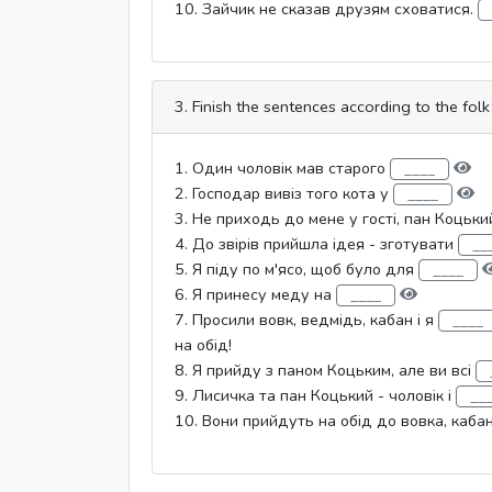
10. Зайчик не сказав друзям сховатися.
3. Finish the sentences according to the folk 
1. Один чоловік мав старого
2. Господар вивіз того кота у
3. Не приходь до мене у гості, пан Коцьк
4. До звірів прийшла ідея - зготувати
5. Я піду по м'ясо, щоб було для
6. Я принесу меду на
7. Просили вовк, ведмідь, кабан і я
на обід!
8. Я прийду з паном Коцьким, але ви всі
9. Лисичка та пан Коцький - чоловік і
10. Вони прийдуть на обід до вовка, каба