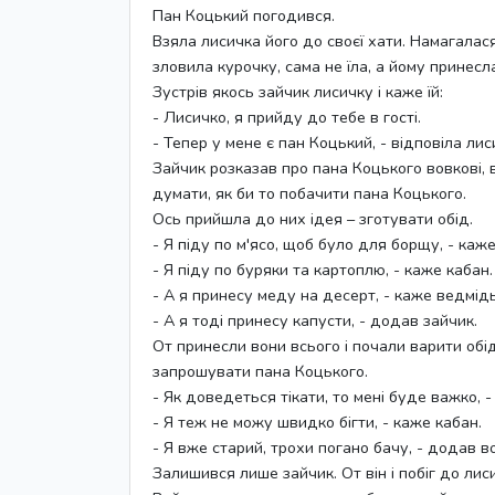
Пан Коцький погодився.
Взяла лисичка його до своєї хати. Намагалас
зловила курочку, сама не їла, а йому принесл
Зустрів якось зайчик лисичку і каже їй:
- Лисичко, я прийду до тебе в гості.
- Тепер у мене є пан Коцький, - відповіла лиси
Зайчик розказав про пана Коцького вовкові, 
думати, як би то побачити пана Коцького.
Ось прийшла до них ідея – зготувати обід.
- Я піду по м'ясо, щоб було для борщу, - каже
- Я піду по буряки та картоплю, - каже кабан.
- А я принесу меду на десерт, - каже ведмідь
- А я тоді принесу капусти, - додав зайчик.
От принесли вони всього і почали варити обід
запрошувати пана Коцького.
- Як доведеться тікати, то мені буде важко, 
- Я теж не можу швидко бігти, - каже кабан.
- Я вже старий, трохи погано бачу, - додав в
Залишився лише зайчик. От він і побіг до ли