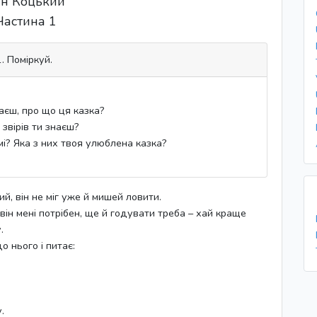
н Коцький
Частина 1
1. Поміркуй.
маєш, про що ця казка?
 звірів ти знаєш?
домі? Яка з них твоя улюблена казка?
ий, він не міг уже й мишей ловити.
о він мені потрібен, ще й годувати треба – хай краще
.
о нього і питає:
.