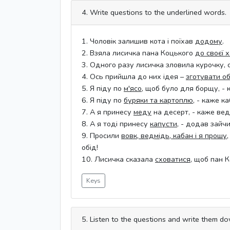
4. Write questions to the underlined words.
1. Чоловік залишив кота і поїхав
додому
.
2. Взяла лисичка пана Коцького
до своєї 
3. Одного разу лисичка зловила курочку, с
4. Ось прийшла до них ідея –
зготувати об
5. Я піду по
м'ясо
, щоб було для борщу, - 
6. Я піду по
буряки та картоплю
, - каже ка
7. А я принесу
меду
на десерт, - каже вед
8. А я тоді принесу
капусти
, - додав зайчи
9. Просили
вовк, ведмідь, кабан і я прошу
обід!
10. Лисичка cказала
сховатися
, щоб пан К
Keys
5. Listen to the questions and write them d