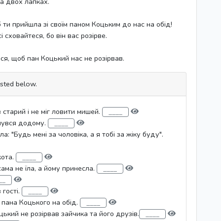
а двох лапках.
б ти прийшла зі своїм паном Коцьким до нас на обід!
і сховайтеся, бо він вас розірве.
ся, щоб пан Коцький нас не розірвав.
isted below.
в старий і не міг ловити мишей.
ернувся додому.
а: "Будь мені за чоловіка, а я тобі за жіку буду".
кота.
ама не їла, а йому принесла.
 гості.
а пана Коцького на обід.
цький не розірвав зайчика та його друзів.