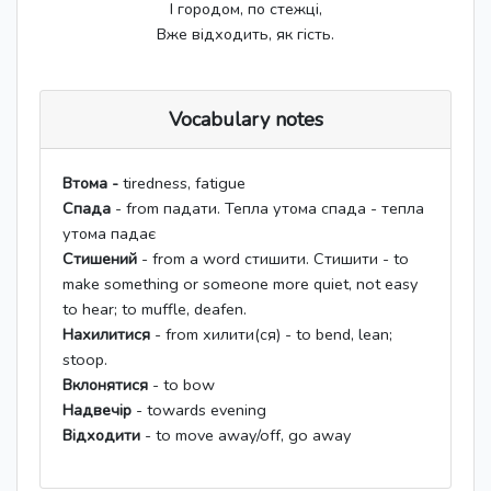
І городом, по стежці,
Вже відходить, як гість.
Vocabulary notes
Втома -
tiredness, fatigue
Спада
- from падати. Тепла утома спада - тепла
утома падає
Стишений
- from a word стишити. Стишити - to
make something or someone more quiet, not easy
to hear; to muffle, deafen.
Нахилитися
- from хилити(ся) - to bend, lean;
stoop.
Вклонятися
- to bow
Надвечір
- towards evening
Відходити
- to move away/off, go away