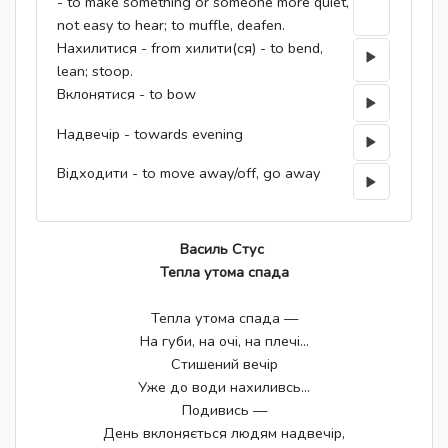
- to make something or someone more quiet,
not easy to hear; to muffle, deafen.
Нахилитися - from хилити(ся) - to bend,
lean; stoop.
Вклонятися - to bow
Надвечір - towards evening
Відходити - to move away/off, go away
Василь Стус
Тепла утома спада
Тепла утома спада —
На губи, на очі, на плечі…
Стишений вечір
Уже до води нахиливсь…
Подивись —
День вклоняється людям надвечір,