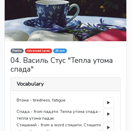
Poetry
Advanced Level
25 min
04. Василь Стус "Тепла утома
спада"
Vocabulary
Втома - tiredness, fatigue
Спада - from падати. Тепла утома спада -
тепла утома падає
Стишений - from a word стишити. Стишити