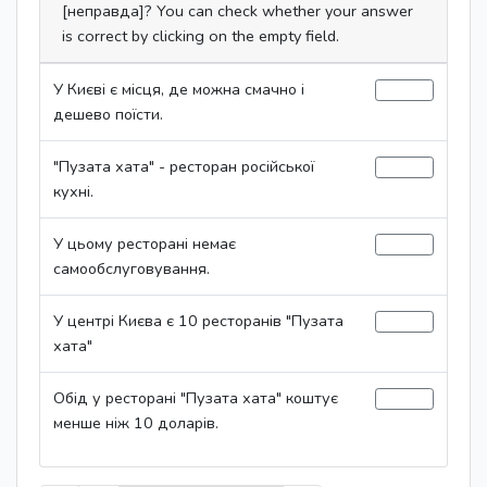
[неправда]? You can check whether your answer
is correct by clicking on the empty field.
У Києві є місця, де можна смачно і
дешево поїсти.
"Пузата хата" - ресторан російської
кухні.
У цьому ресторані немає
самообслуговування.
У центрі Києва є 10 ресторанів "Пузата
хата"
Обід у ресторані "Пузата хата" коштує
менше ніж 10 доларів.