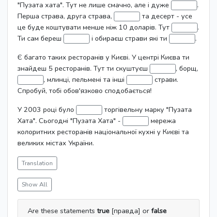
"Пузата хата". Тут не лише смачно, але і дуже
.
Перша страва, друга страва,
та десерт - усе
це буде коштувати менше ніж 10 доларів. Тут
.
Ти сам береш
і обираєш страви які ти
.
Є багато таких ресторанів у Києві. У центрі Києва ти
знайдеш 5 ресторанів. Тут ти скуштуєш
, борщ,
, млинці, пельмені та інші
страви.
Спробуй, тобі обов'язково сподобається!
У 2003 році було
торгівельну марку "Пузата
Хата". Сьогодні "Пузата Хата" -
мережа
колоритних ресторанів національної кухні у Києві та
великих містах України.
Translation
Show All
Are these statements
true
[правда] or
false