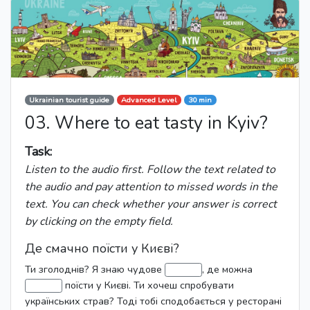
Ukrainian tourist guide
Advanced Level
30 min
03. Where to eat tasty in Kyiv?
Task:
Listen to the audio first. Follow the text related to
the audio and pay attention to missed words in the
text. You can check whether your answer is correct
by clicking on the empty field.
Де смачно поїсти у Києві?
Ти зголоднів? Я знаю чудове
, де можна
поїсти у Києві. Ти хочеш спробувати
українських страв? Тоді тобі сподобається у ресторані