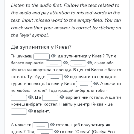
Listen to the audio first. Follow the text related to
the audio and pay attention to missed words in the
text. Input missed word to the empty field. You can
check whether your answer is correct by clicking on
the "eye" symbol.
Де зупинитися у Києві?
Ти шукаєш
, де зупинитися у Києві? Тут є
багато варіантів:
,
, ліжко або
кімната чи квартира в оренду. В центрі Києва є багато
готелів. Тут буде
відпочити та відвідати
туристичні місця. Готель у Києві
. А може ти
не любиш готель? Тоді кращий вибір для тебе -
. Це
варіант ніж готель. А ще ти
можеш вибрати хостел. Навіть у центрі Києва - це
варіант.
А може ти
готель, щоб почуватися як
вдома? Тоді
готель "Оселя" (Oselya Eco