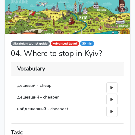
Ukrainian tourist guide
Advanced Level
30 min
04. Where to stop in Kyiv?
Vocabulary
дешевий - cheap
дешевший - cheaper
найдешевший - cheapest
Task: