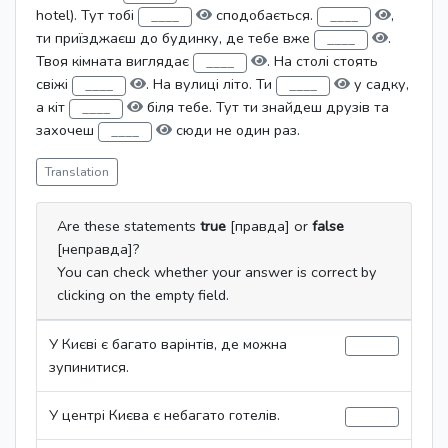
hotel). Тут тобі
сподобається.
,
ти приїзджаєш до будинку, де тебе вже
.
Твоя кімната виглядає
. На столі стоять
свіжі
. На вулиці літо. Ти
у садку,
а кіт
біля тебе. Тут ти знайдеш друзів та
захочеш
сюди не один раз.
Translation
Are these statements
true
[правда] or
false
[неправда]?
You can check whether your answer is correct by
clicking on the empty field.
У Києві є багато варінтів, де можна
зупинитися.
У центрі Києва є небагато готелів.