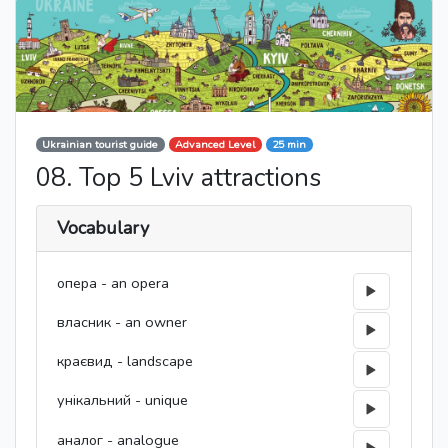
Ukrainian tourist guide
Advanced Level
25 min
08. Top 5 Lviv attractions
Vocabulary
опера - an opera
власник - an owner
краєвид - landscape
унікальний - unique
аналог - analogue