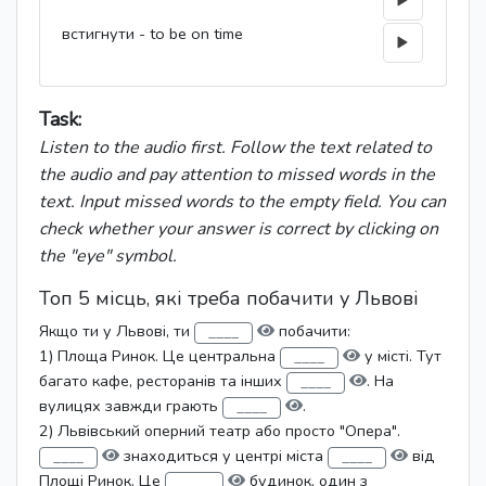
встигнути - to be on time
Task:
Listen to the audio first. Follow the text related to
the audio and pay attention to missed words in the
text. Input missed words to the empty field. You can
check whether your answer is correct by clicking on
the "eye" symbol.
Топ 5 місць, які треба побачити у Львові
Якщо ти у Львові, ти
побачити:
1) Площа Ринок. Це центральна
у місті. Тут
багато кафе, ресторанів та інших
. На
вулицях завжди грають
.
2) Львівський оперний театр або просто "Опера".
знаходиться у центрі міста
від
Площі Ринок. Це
будинок, один з