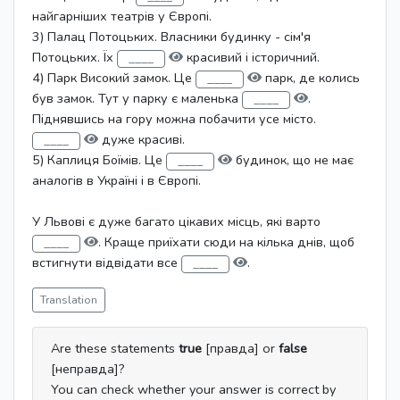
найгарніших театрів у Європі.
3) Палац Потоцьких. Власники будинку - сім'я
Потоцьких. Їх
красивий і історичний.
4) Парк Високий замок. Це
парк, де колись
був замок. Тут у парку є маленька
.
Піднявшись на гору можна побачити усе місто.
дуже красиві.
5) Каплиця Боїмів. Це
будинок, що не має
аналогів в Україні і в Європі.
У Львові є дуже багато цікавих місць, які варто
. Краще приїхати сюди на кілька днів, щоб
встигнути відвідати все
.
Translation
Are these statements
true
[правда] or
false
[неправда]?
You can check whether your answer is correct by