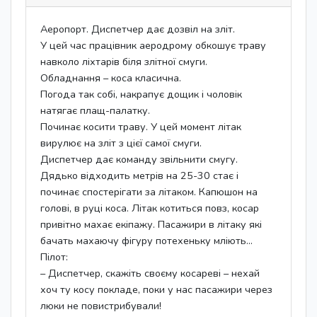
Аеропорт. Диспетчер дає дозвіл на зліт.
У цей час працівник аеродрому обкошує траву
навколо ліхтарів біля злітної смуги.
Обладнання – коса класична.
Погода так собі, накрапує ​​дощик і чоловік
натягає плащ-палатку.
Починає косити траву. У цей момент літак
вирулює на зліт з цієї самої смуги.
Диспетчер дає команду звільнити смугу.
Дядько відходить метрів на 25-30 стає і
починає спостерігати за літаком. Капюшон на
голові, в руці коса. Літак котиться повз, косар
привітно махає екіпажу. Пасажири в літаку які
бачать махаючу фігуру потехеньку мліють…
Пілот:
– Диспетчер, скажіть своєму косареві – нехай
хоч ту косу покладе, поки у нас пасажири через
люки не повистрибували!