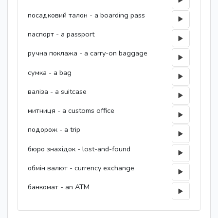
посадковий талон - a boarding pass
паспорт - a passport
ручна поклажа - a carry-on baggage
сумка - a bag
валіза - a suitcase
митниця - a customs office
подорож - a trip
бюро знахідок - lost-and-found
обмін валют - currency exchange
банкомат - an ATM