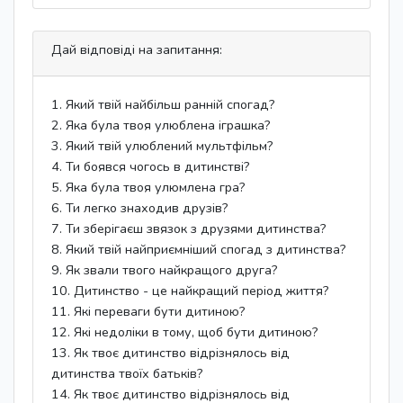
Дай відповіді на запитання:
1. Який твій найбільш ранній спогад?
2. Яка була твоя улюблена іграшка?
3. Який твій улюблений мультфільм?
4. Ти боявся чогось в дитинстві?
5. Яка була твоя улюмлена гра?
6. Ти легко знаходив друзів?
7. Ти зберігаєш звязок з друзями дитинства?
8. Який твій найприємніший спогад з дитинства?
9. Як звали твого найкращого друга?
10. Дитинство - це найкращий період життя?
11. Які переваги бути дитиною?
12. Які недоліки в тому, щоб бути дитиною?
13. Як твоє дитинство відрізнялось від
дитинства твоїх батьків?
14. Як твоє дитинство відрізнялось від