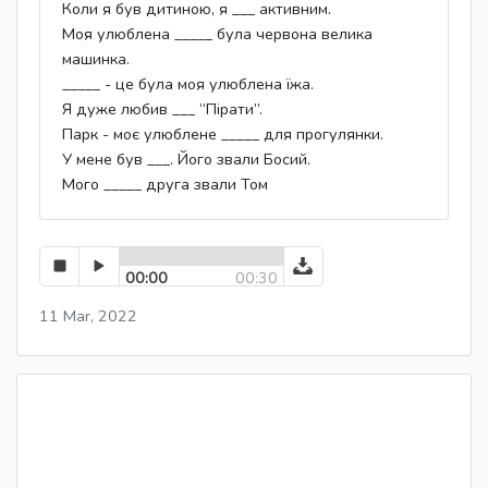
Коли я був дитиною, я ___ активним.
Моя улюблена _____ була червона велика
машинка.
_____ - це була моя улюблена їжа.
Я дуже любив ___ “Пірати”.
Парк - моє улюблене _____ для прогулянки.
У мене був ___. Його звали Босий.
Мого _____ друга звали Том
00:00
00:30
11 Mar, 2022