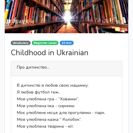
Vocabulary
Beginner Level
10 min
Childhood in Ukrainian
Про дитинство...
В дитинстві я любив свою машинку.
Я любив футбол теж.
Моя улюблена гра - “Хованки”.
Моя улюблена їжа - сирники.
Моє улюблене місце для прогулянки - парк.
Моя улюблена казка “ Колобок”.
Моя улюблена тварина - кіт.