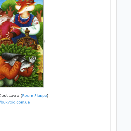
)
 Kost Lavro (
Кость Лавро
)
//bukvoid.com.ua