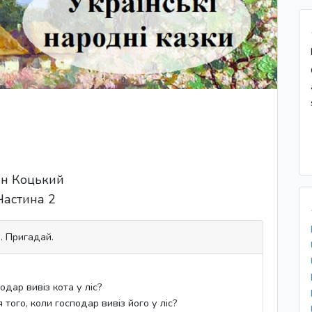
н Коцький
Частина 2
. Пригадай.
одар вивіз кота у ліс?
 того, коли господар вивіз його у ліс?