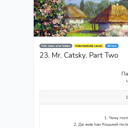
Folk tales and fables
Intermediate Level
30 min
23. Mr. Catsky. Part Two
Па
1
1. Чому госп
2. Де жив пан Коцький після