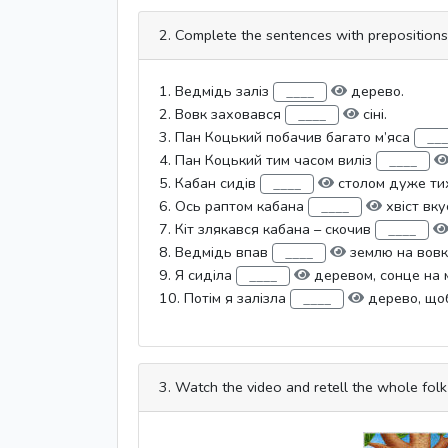
2. Complete the sentences with preposition
1. Ведмідь заліз
дерево.
2. Вовк заховався
сіні.
3. Пан Коцький побачив багато м’яса
4. Пан Коцький тим часом виліз
5. Кабан сидів
столом дуже ти
6. Ось раптом кабана
хвіст вку
7. Кіт злякався кабана – скочив
8. Ведмідь впав
землю на вовк
9. Я сиділа
деревом, сонце на м
10. Потім я залізла
дерево, щоб
3. Watch the video and retell the whole folk 