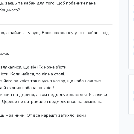
ь, заєць та кабан для того, щоб побачити пана
Коцького?
о, а зайчик – у кущ. Вовк заховався у сіні, кабан – під
каже:
злякалися, що він і їх може з’їсти.
сти. Коли наївся, то ліг на столі.
м його за хвіст так вкусив комар, що кабан аж тим
а й схопив кабана за хвіст!
скочив на дерево, а там ведмідь ховається. Як тільки
у. Дерево не витримало і ведмідь впав на землю на
ць – за ними. От все нарешті затихло, вони