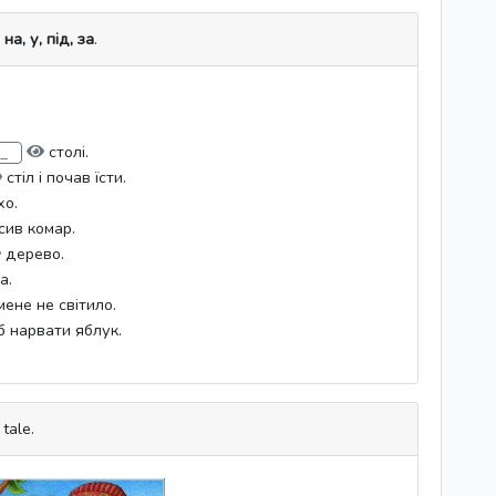
s
на, у, під, за
.
столі.
стіл і почав їсти.
хо.
сив комар.
дерево.
а.
ене не світило.
 нарвати яблук.
tale.