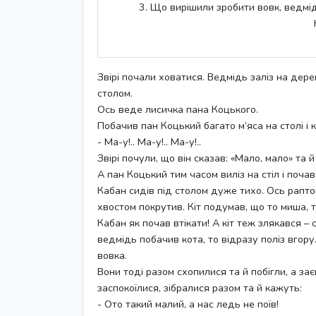
3. Що вирішили зробити вовк, ведмід
Звірі почали ховатися. Ведмідь заліз на дерев
столом.
Ось веде лисичка пана Коцького.
Побачив пан Коцький багато м’яса на столі і 
- Ма-у!.. Ма-у!.. Ма-у!..
Звірі почули, що він сказав: «Мало, мало» та й 
А пан Коцький тим часом виліз на стіл і почав ї
Кабан сидів під столом дуже тихо. Ось рапто
хвостом покрутив. Кіт подумав, що то миша, т
Кабан як почав втікати! А кіт теж злякався – 
ведмідь побачив кота, то відразу поліз вгор
вовка.
Вони тоді разом схопилися та й побігли, а зає
заспокоїлися, зібралися разом та й кажуть:
- Ото такий малий, а нас ледь не поїв!